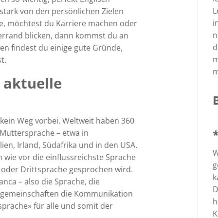
L
tark von den persönlichen Zielen
i
ne, möchtest du Karriere machen oder
n
lerrand blicken, dann kommst du an
d
den findest du einige gute Gründe,
m
t.
m
e aktuelle
 kein Weg vorbei. Weltweit haben 360
 Muttersprache – etwa in
ien, Irland, Südafrika und in den USA.
W
 wie vor die einflussreichste Sprache
g
t- oder Drittsprache gesprochen wird.
k
ranca – also die Sprache, die
D
gemeinschaften die Kommunikation
h
sprache» für alle und somit der
K