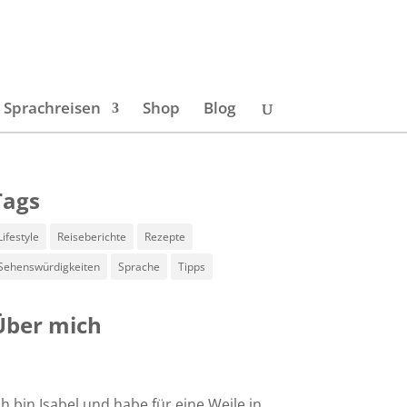
Sprachreisen
Shop
Blog
Tags
Lifestyle
Reiseberichte
Rezepte
Sehenswürdigkeiten
Sprache
Tipps
Über mich
ch bin Isabel und habe für eine Weile in