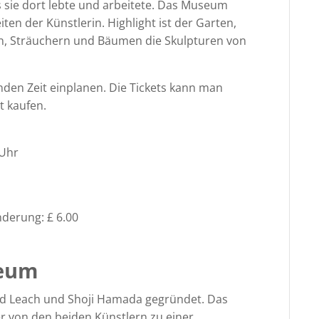
s sie dort lebte und arbeitete. Das Museum
en der Künstlerin. Highlight ist der Garten,
en, Sträuchern und Bäumen die Skulpturen von
nden Zeit einplanen. Die Tickets kann man
t kaufen.
 Uhr
derung: £ 6.00
seum
rd Leach und Shoji Hamada gegründet. Das
r von den beiden Künstlern zu einer