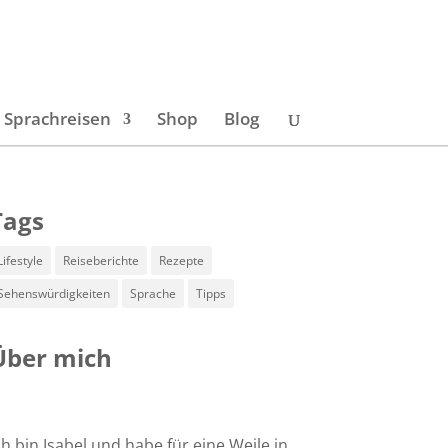
Sprachreisen
Shop
Blog
Tags
Lifestyle
Reiseberichte
Rezepte
Sehenswürdigkeiten
Sprache
Tipps
Über mich
ch bin Isabel und habe für eine Weile in