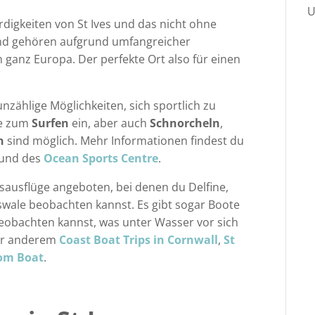
U
digkeiten von St Ives und das nicht ohne
und gehören aufgrund umfangreicher
anz Europa. Der perfekte Ort also für einen
nzählige Möglichkeiten, sich sportlich zu
se zum
Surfen
ein, aber auch
Schnorcheln
,
n
sind möglich. Mehr Informationen findest du
und des
Ocean Sports Centre
.
ausflüge angeboten, bei denen du Delfine,
ale beobachten kannst. Es gibt sogar Boote
eobachten kannst, was unter Wasser vor sich
ter anderem
Coast Boat Trips in Cornwall
,
St
tom Boat
.