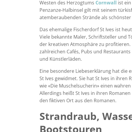
Westen des Herzogtums
Cornwall
ist ei
Penzanze-Halbinsel gilt mit seinem türk
atemberaubenden Strände als schönster F
Das ehemalige Fischerdorf St Ives ist heu
Viele bekannte Maler, Schriftsteller und 
der kreativen Atmosphäre zu profitieren.
zahlreichen Cafés, Pubs und Restaurants 
und Künstlerläden.
Eine besondere Liebeserklärung hat die en
St Ives gewidmet. Sie hat St Ives in ihre
wie «Die Muschelsucherin» einen wahren
Allerdings heißt St Ives in ihren Romanen «
den fiktiven Ort aus den Romanen.
Strandraub, Wasse
Bootstouren