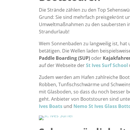
Die Strände zählen zu den Top Sehenswür
Grund: Sie sind mehrfach preisgekrönt 
Umweltmaßnahmen zu den saubersten in g
Strandurlaub!
Wem Sonnenbaden zu langweilig ist, hat u
betätigen. Die Wellen laden beispielswei
Paddle Boarding (SUP)
oder
Kajakfahre
auf der Webseite der
St Ives Surf School
Zudem werden am Hafen zahlreiche Boots
Robben, Tunfischschwärme und Schweinsw
mit Glasboden, so dass du noch besser b
geht. Anbieter von Bootstouren sind un
Ives Boats
und
Nemo St Ives Glass Bot