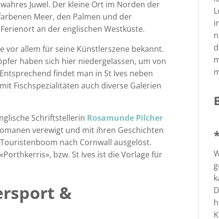
n wahres Juwel. Der kleine Ort im Norden der
L
isfarbenen Meer, den Palmen und der
i
erienort an der englischen Westküste.
n
d
te vor allem für seine Künstlerszene bekannt.
m
Töpfer haben sich hier niedergelassen, um von
m
 Entsprechend findet man in St Ives neben
mit Fischspezialitäten auch diverse Galerien
glische Schriftstellerin
Rosamunde Pilcher
n Romanen verewigt und mit ihren Geschichten
 Touristenboom nach Cornwall ausgelöst.
W
Porthkerris», bzw. St Ives ist die Vorlage für
g
k
rsport &
D
h
K