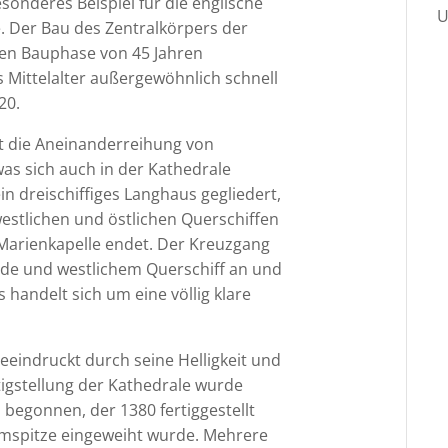
esonderes Beispiel für die englische
U
le. Der Bau des Zentralkörpers der
igen Bauphase von 45 Jahren
as Mittelalter außergewöhnlich schnell
20.
ist die Aneinanderreihung von
was sich auch in der Kathedrale
ein dreischiffiges Langhaus gegliedert,
estlichen und östlichen Querschiffen
Marienkapelle endet. Der Kreuzgang
ade und westlichem Querschiff an und
 handelt sich um eine völlig klare
eindruckt durch seine Helligkeit und
tigstellung der Kathedrale wurde
egonnen, der 1380 fertiggestellt
urmspitze eingeweiht wurde. Mehrere