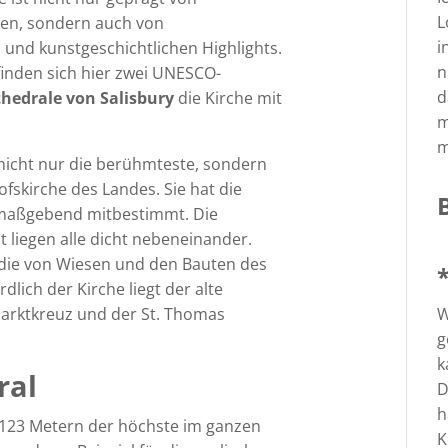
L
ten, sondern auch von
i
und kunstgeschichtlichen Highlights.
n
inden sich hier zwei UNESCO-
d
hedrale von Salisbury
die Kirche mit
m
m
 nicht nur die berühmteste, sondern
ofskirche des Landes. Sie hat die
 maßgebend mitbestimmt. Die
t liegen alle dicht nebeneinander.
 die von Wiesen und den Bauten des
lich der Kirche liegt der alte
W
Marktkreuz und der St. Thomas
g
k
ral
D
h
 123 Metern der höchste im ganzen
K