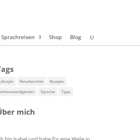
Sprachreisen
Shop
Blog
Tags
Lifestyle
Reiseberichte
Rezepte
Sehenswürdigkeiten
Sprache
Tipps
Über mich
ch bin Isabel und habe für eine Weile in