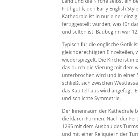
Land und die Kirche selbst ein b
Frühgotik, den Early English Sty
Kathedrale ist in nur einer einz
fertiggestellt wurden, was für d
und selten ist. Baubeginn war 12
Typisch für die englische Gotik 
gleichberechtigten Einzelteilen, 
wiederspiegelt. Die Kirche ist in 
das durch die Vierung mit dem w
unterbrochen wird und in einer 
schließt sich zwischen Westfass
das Kapitelhaus wird angefügt. Es
und schlichte Symmetrie.
Der Innenraum der Kathedrale be
die klaren Formen. Nach der Fer
1265 mit dem Ausbau des Turms b
und mit einer Reliquie in der T