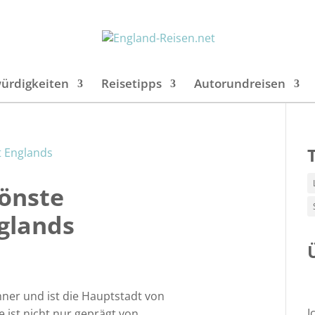
ürdigkeiten
Reisetipps
Autorundreisen
hönste
glands
hner und ist die Hauptstadt von
I
re ist nicht nur geprägt von