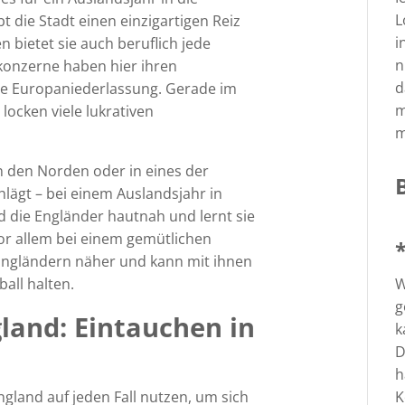
L
t die Stadt einen einzigartigen Reiz
i
n bietet sie auch beruflich jede
n
konzerne haben hier ihren
d
ie Europaniederlassung. Gerade im
m
ocken viele lukrativen
m
n den Norden oder in eines der
lägt – bei einem Auslandsjahr in
 die Engländer hautnah und lernt sie
or allem bei einem gemütlichen
gländern näher und kann mit ihnen
W
all halten.
g
land: Eintauchen in
k
D
h
K
ngland auf jeden Fall nutzen, um sich