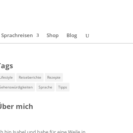
Sprachreisen
Shop
Blog
Tags
Lifestyle
Reiseberichte
Rezepte
Sehenswürdigkeiten
Sprache
Tipps
Über mich
ch bin Isabel und habe für eine Weile in