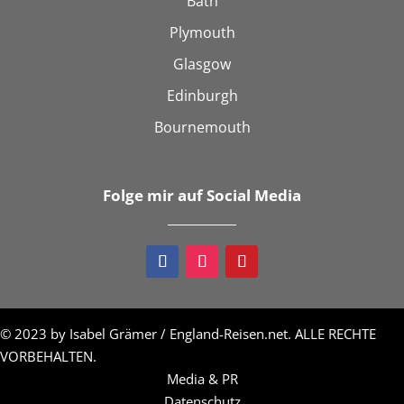
Bath
Plymouth
Glasgow
Edinburgh
Bournemouth
Folge mir auf Social Media
© 2023 by Isabel Grämer / England-Reisen.net. ALLE RECHTE
VORBEHALTEN.
Media & PR
Datenschutz